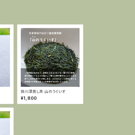
掛川深蒸し茶 山のうぐいす
¥1,800