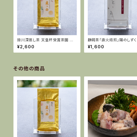
掛川深蒸し茶 天皇杯受賞茶園 栽
静岡茶「直火焙煎」陽のしずく
培茶 プレミアム粟ヶ岳
¥2,600
¥1,600
その他の商品