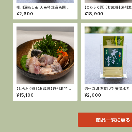
掛川深蒸し茶 天皇杯受賞茶園 栽
【とらふぐ鍋】【お歳暮】遠州
培茶 プレミアム粟ヶ岳
天然てっちりセット(天然とらふ
¥2,600
¥18,900
４〜５人前
【とらふぐ鍋】【お歳暮】遠州灘特産
遠州森町浅蒸し茶 天竜水系
天然てっちりセット(天然とらふぐ)
¥15,100
¥2,000
３〜４人前
商品一覧に戻る