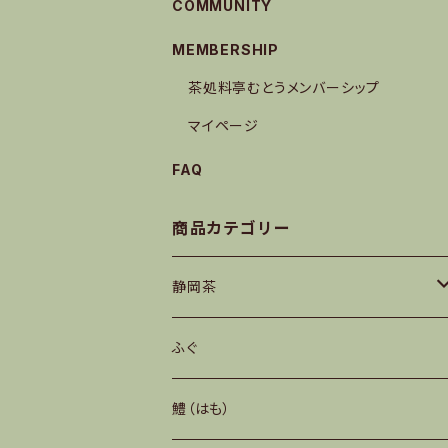
COMMUNITY
MEMBERSHIP
茶処料亭むとうメンバーシップ
マイページ
FAQ
商品カテゴリー
静岡茶
深蒸し茶
ふぐ
浅蒸し茶
鱧（はも）