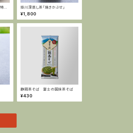
灘特産
掛川深蒸し茶「焼きかぶせ」
ぐ)
¥1,800
静岡茶そば 富士の国抹茶そば
¥430