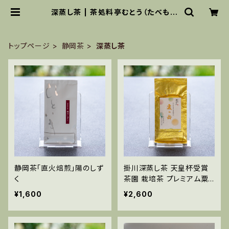
深蒸し茶 | 茶処料亭むとう（たべもの
ラジオ）
トップページ
静岡茶
深蒸し茶
静岡茶「直火焙煎」陽のしず
掛川深蒸し茶 天皇杯受賞
く
茶園 栽培茶 プレミアム粟ヶ
岳
¥1,600
¥2,600