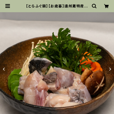
【とらふぐ鍋】【お歳暮】遠州灘特産天
然てっちりセット(天然とらふぐ)２〜３
人前 | 茶処料亭むとう（たべものラジ
オ）