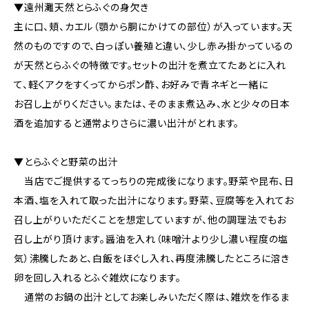
▼遠州灘天然とらふぐの身欠き
主に口、頬、カエル（顎から胴にかけての部位）が入っています。天
然のものですので、白っぽい養殖と違い、少し赤み掛かっているの
が天然とらふぐの特徴です。セットの出汁を煮立てたあとに入れ
て、軽くアクをすくってからポン酢、お好みで青ネギと一緒に
お召し上がりください。または、そのまま煮込み、水と少々の日本
酒を追加すると通常よりさらに濃い出汁がとれます。
▼とらふぐと野菜の出汁
当店でご提供するてっちりの完成後になります。野菜や昆布、日
本酒、塩を入れて取った出汁になります。野菜、豆腐等を入れてお
召し上がりいただくことを想定していますが、他の調理法でもお
召し上がり頂けます。醤油を入れ（味噌汁より少し濃い程度の塩
気）沸騰したあと、白飯をほぐし入れ、再度沸騰したところに溶き
卵を回し入れるとふぐ雑炊になります。
通常のお鍋の出汁としてお楽しみいただく際は、雑炊を作るま