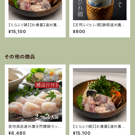
【とらふぐ鍋】【お歳暮】遠州灘特
【天然ふぐヒレ酒】静岡遠州灘特
産天然てっちりセット(天然とら
産とらふぐのヒレ
¥15,100
¥800
ふぐ)３〜４人前
その他の商品
産地直送遠州灘天然鱧鍋セッ
【とらふぐ鍋】【お歳暮】遠州灘特
ト！御祝料理にも。（料理人調理/
産天然てっちりセット(天然とら
¥6,480
¥15,100