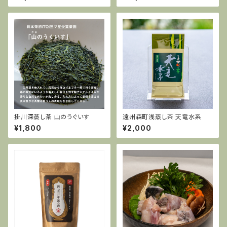
お取り寄せグルメ/無添加）
ふぐ)３〜４人前
掛川深蒸し茶 山のうぐいす
遠州森町浅蒸し茶 天竜水系
¥1,800
¥2,000