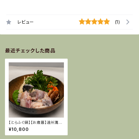
レビュー
(1)
最近チェックした商品
【とらふぐ鍋】【お歳暮】遠州灘特
産天然てっちりセット(天然とら
¥10,800
ふぐ)２〜３人前